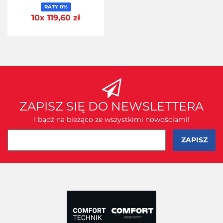
RATY 0%
10x 119,60 zł
ZAPISZ SIĘ DO NEWSLETTERA
I bądź na bieżąco ze wszystkimi nowościami!