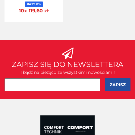
RATY 0%
10x 119,60 zł
ZAPISZ SIĘ DO NEWSLETTERA
I bądź na bieżąco ze wszystkimi nowościami!