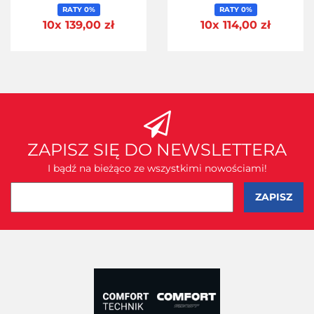
RATY 0%
RATY 0%
10x 139,00 zł
10x 114,00 zł
ZAPISZ SIĘ DO NEWSLETTERA
I bądź na bieżąco ze wszystkimi nowościami!