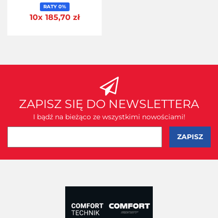
RATY 0%
10x 185,70 zł
ZAPISZ SIĘ DO NEWSLETTERA
I bądź na bieżąco ze wszystkimi nowościami!