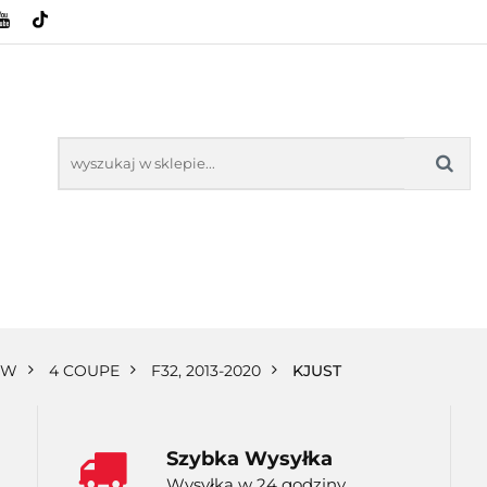
HOWE
BAGAŻNIKI
CAMPING
E-BIKE
SPORTY WODNE
ENERGIA
WYNAJEM
MPING
E-BIKE
TORBY KJUST
PRODUCENCI
SP
MW
4 COUPE
F32, 2013-2020
KJUST
Szybka Wysyłka
Wysyłka w 24 godziny