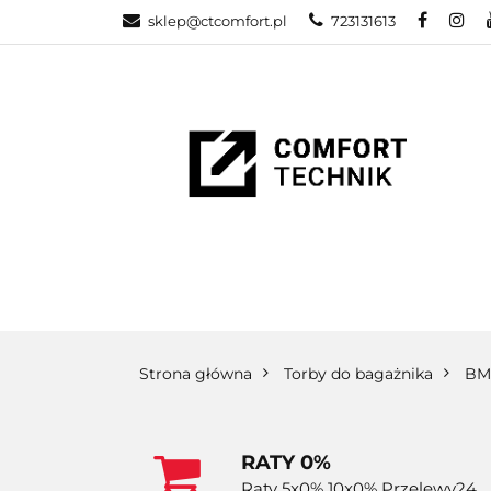
sklep@ctcomfort.pl
723131613
NAMIOTY DAC
PRODUCENCI
NAMIOTY DACHOWE
BAGAŻNIKI
CA
Strona główna
Torby do bagażnika
B
RATY 0%
Raty 5x0% 10x0% Przelewy24