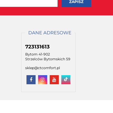
DANE ADRESOWE
723131613
Bytom 41-902
Strzelców Bytomskich 59
sklep@ctcomfort.pl