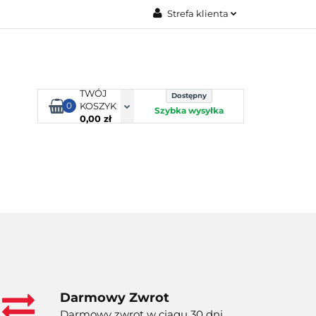
Strefa klienta
TORBY KJUST
Zaloguj się
Zarejestruj się
Dodaj zgłoszenie
TWÓJ
Dostępny
0
KOSZYK
Szybka wysyłka
0,00 zł
ORTY WODNE
ENERGIA
WYNAJEM
Darmowy Zwrot
Darmowy zwrot w ciągu 30 dni