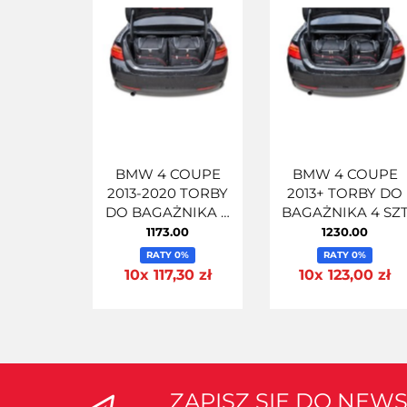
BMW 4 COUPE
BMW 4 COUPE
2013-2020 TORBY
2013+ TORBY DO
DO BAGAŻNIKA 4
BAGAŻNIKA 4 SZ
SZT
1173.00
1230.00
RATY 0%
RATY 0%
10x 117,30 zł
10x 123,00 zł
ZAPISZ SIĘ DO NEW