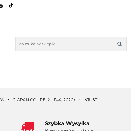
HOWE
BAGAŻNIKI
CAMPING
E-BIKE
SPORTY WODNE
ENERGIA
WYNAJEM
MPING
E-BIKE
TORBY KJUST
PRODUCENCI
SP
MW
2 GRAN COUPE
F44, 2020+
KJUST
Szybka Wysyłka
Wysyłka w 24 godziny