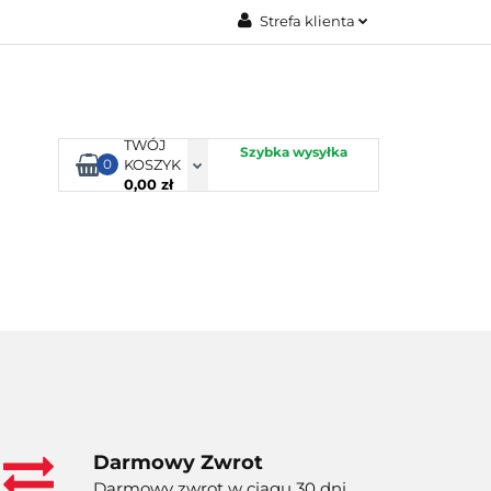
Strefa klienta
TORBY KJUST
Zaloguj się
Zarejestruj się
Dodaj zgłoszenie
TWÓJ
Szybka wysyłka
0
KOSZYK
0,00 zł
ORTY WODNE
ENERGIA
WYNAJEM
Darmowy Zwrot
Darmowy zwrot w ciągu 30 dni