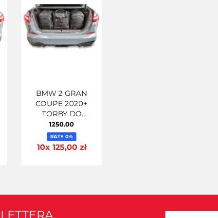
BMW 2 GRAN
COUPE 2020+
TORBY DO
T
BAGAŻNIKA 4 SZT
1250.00
RATY 0%
10x 125,00 zł
SLETTERA