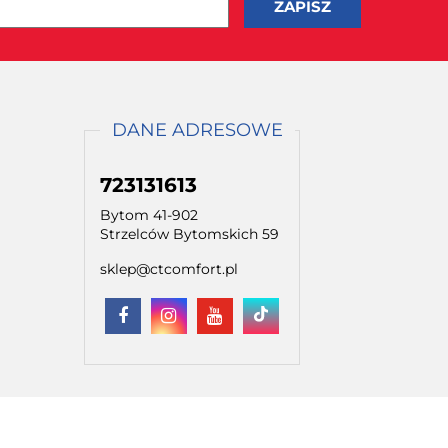
DANE ADRESOWE
723131613
Bytom 41-902
Strzelców Bytomskich 59
sklep@ctcomfort.pl