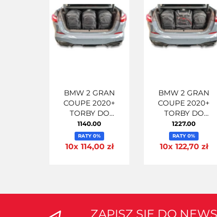
BMW 2 GRAN
BMW 2 GRAN
COUPE 2020+
COUPE 2020+
TORBY DO
TORBY DO
BAGAŻNIKA 3 SZT
BAGAŻNIKA 4 SZ
1140.00
1227.00
RATY 0%
RATY 0%
10x 114,00 zł
10x 122,70 zł
ZAPISZ SIĘ DO NEW