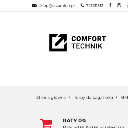
sklep@ctcomfort.pl
723131613
NAMIOTY DAC
PRODUCENCI
NAMIOTY DACHOWE
BAGAŻNIKI
CA
Strona główna
Torby do bagażnika
B
RATY 0%
Raty 5x0% 10x0% Przelewy24