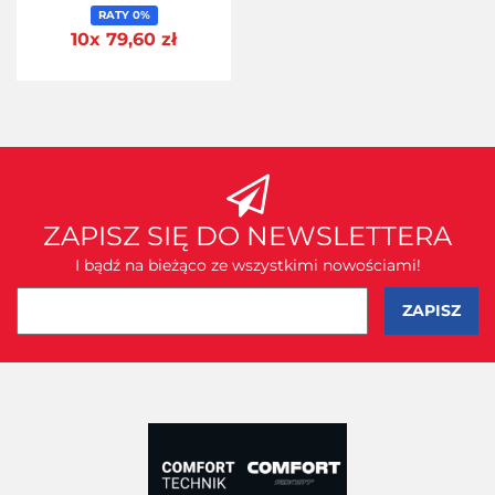
RATY 0%
10x 79,60 zł
ZAPISZ SIĘ DO NEWSLETTERA
I bądź na bieżąco ze wszystkimi nowościami!