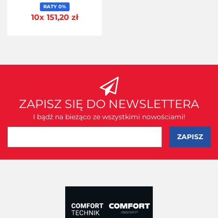
RATY 0%
10x 151,20 zł
ZAPISZ SIĘ DO NEWSLETTERA
I bądź na bieżąco ze wszystkimi nowościami!