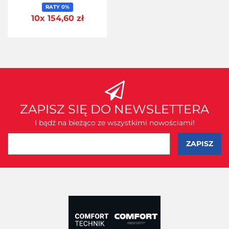
RATY 0%
10x 154,60 zł
ZAPISZ SIĘ DO NEWSLETTERA
I bądź na bieżąco ze wszystkimi nowościami!