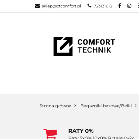
sklep@ctcomfort.pl
723131613
NAMIOTY DAC
PRODUCENCI
NAMIOTY DACHOWE
BAGAŻNIKI
CA
Strona główna
Bagazniki bazowe/Belki
RATY 0%
Raty 5x0% 10x0% Przelewy24