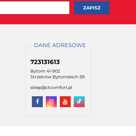
DANE ADRESOWE
723131613
Bytom 41-902
Strzelców Bytomskich 59
sklep@ctcomfort.pl