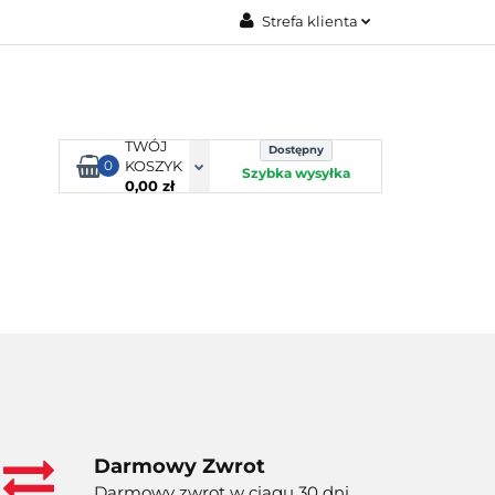
Strefa klienta
TORBY KJUST
Zaloguj się
Zarejestruj się
Dodaj zgłoszenie
TWÓJ
Dostępny
0
KOSZYK
Szybka wysyłka
0,00 zł
ORTY WODNE
ENERGIA
WYNAJEM
Darmowy Zwrot
Darmowy zwrot w ciągu 30 dni