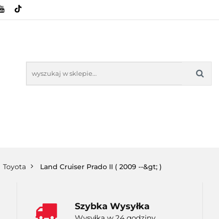
HOWE
BAGAŻNIKI
CAMPING
E-BIKE
SPORTY WODNE
ENERGIA
WYNAJEM
MPING
E-BIKE
TORBY KJUST
PRODUCENCI
SP
Toyota
Land Cruiser Prado II ( 2009 --&gt; )
Szybka Wysyłka
Wysyłka w 24 godziny