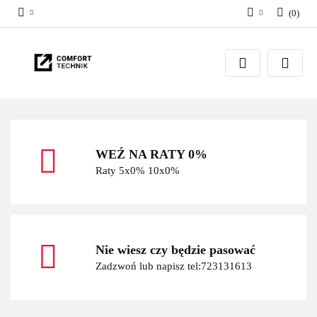
(
0
)
Zaloguj się
Zarejestruj się
Dodaj zgłoszenie
WEŹ NA RATY 0%
Raty 5x0% 10x0%
Nie wiesz czy będzie pasować
Zadzwoń lub napisz tel:723131613