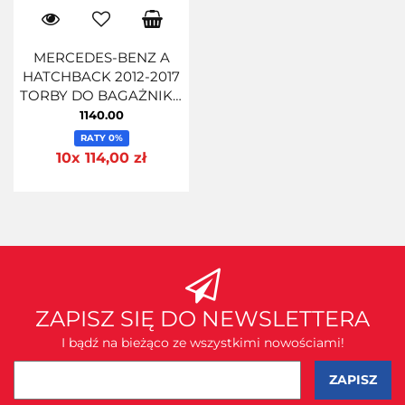
MERCEDES-BENZ A
HATCHBACK 2012-2017
TORBY DO BAGAŻNIKA
4 SZT
1140.00
RATY 0%
10x 114,00 zł
ZAPISZ SIĘ DO NEWSLETTERA
I bądź na bieżąco ze wszystkimi nowościami!