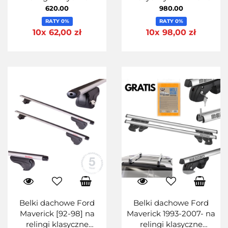
Stalowe Uniwersalne
Activa AERO 125
620.00
980.00
125cm MontBlanc 125
RATY 0%
RATY 0%
Steel-
10x 62,00 zł
10x 98,00 zł
Belki dachowe Ford
Belki dachowe Ford
Maverick [92-98] na
Maverick 1993-2007- na
relingi klasyczne
relingi klasyczne