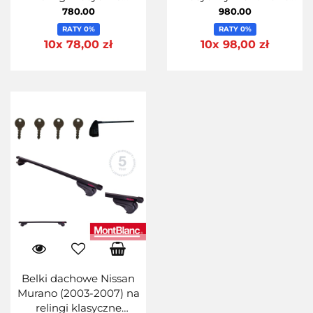
Aluminiowe MontBlanc
Activa AERO 125
780.00
980.00
Activa Alu 125
RATY 0%
RATY 0%
10x 78,00 zł
10x 98,00 zł
Belki dachowe Nissan
Murano (2003-2007) na
relingi klasyczne