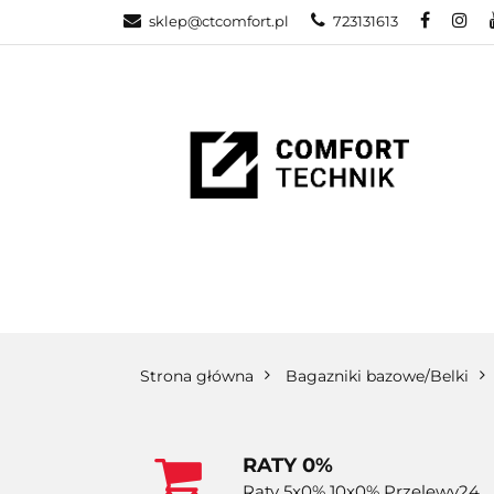
sklep@ctcomfort.pl
723131613
NAMIOTY DAC
PRODUCENCI
NAMIOTY DACHOWE
BAGAŻNIKI
CA
Strona główna
Bagazniki bazowe/Belki
RATY 0%
Raty 5x0% 10x0% Przelewy24