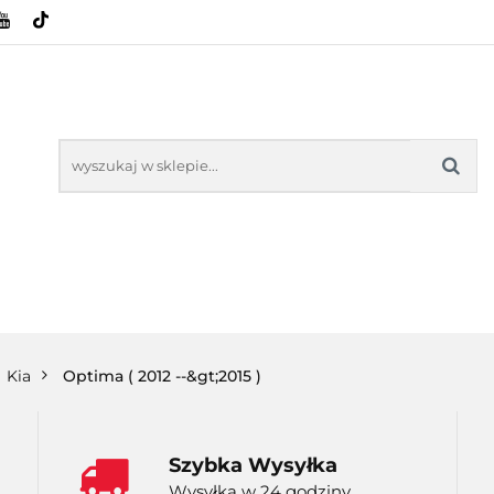
HOWE
BAGAŻNIKI
CAMPING
E-BIKE
SPORTY WODNE
ENERGIA
WYNAJEM
MPING
E-BIKE
TORBY KJUST
PRODUCENCI
SP
Kia
Optima ( 2012 --&gt;2015 )
Szybka Wysyłka
Wysyłka w 24 godziny