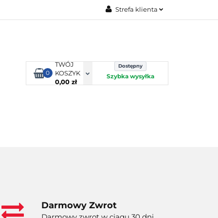
Strefa klienta
TORBY KJUST
Zaloguj się
Zarejestruj się
Dodaj zgłoszenie
TWÓJ
Dostępny
0
KOSZYK
Szybka wysyłka
0,00 zł
ORTY WODNE
ENERGIA
WYNAJEM
Darmowy Zwrot
Darmowy zwrot w ciągu 30 dni