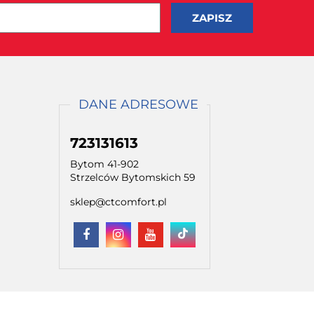
DANE ADRESOWE
723131613
Bytom 41-902
Strzelców Bytomskich 59
sklep@ctcomfort.pl