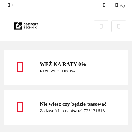
(
0
)
Zaloguj się
Zarejestruj się
Dodaj zgłoszenie
WEŹ NA RATY 0%
Raty 5x0% 10x0%
Nie wiesz czy będzie pasować
Zadzwoń lub napisz tel:723131613