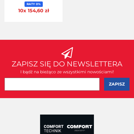
RATY 0%
10x 154,60 zł
ZAPISZ SIĘ DO NEWSLETTERA
I bądź na bieżąco ze wszystkimi nowościami!