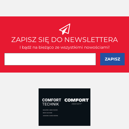
ZAPISZ SIĘ DO NEWSLETTERA
I bądź na bieżąco ze wszystkimi nowościami!