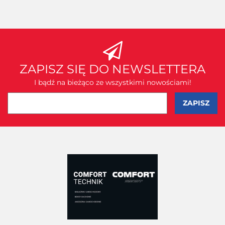
ZAPISZ SIĘ DO NEWSLETTERA
I bądź na bieżąco ze wszystkimi nowościami!