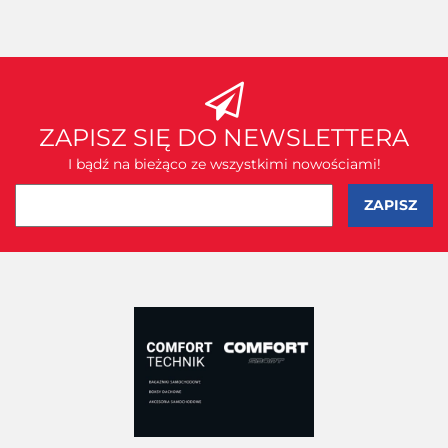
ZAPISZ SIĘ DO NEWSLETTERA
I bądź na bieżąco ze wszystkimi nowościami!