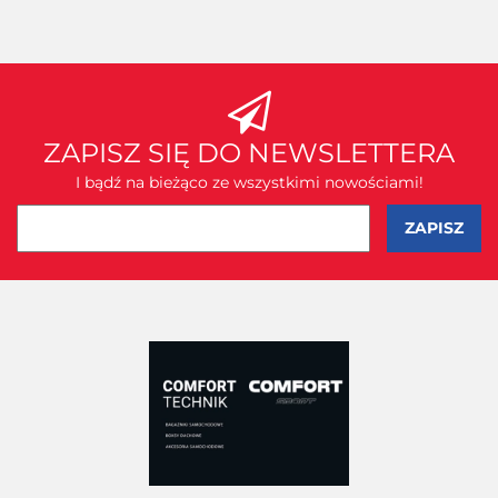
ZAPISZ SIĘ DO NEWSLETTERA
I bądź na bieżąco ze wszystkimi nowościami!