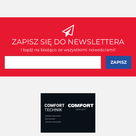
ZAPISZ SIĘ DO NEWSLETTERA
I bądź na bieżąco ze wszystkimi nowościami!