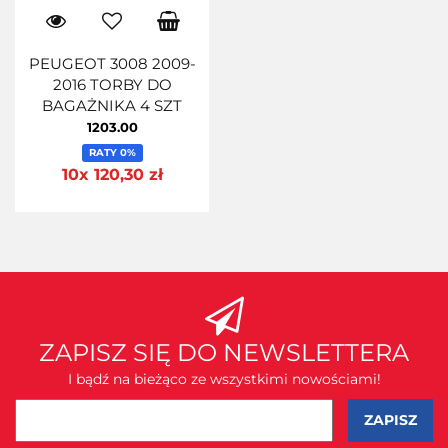
PEUGEOT 3008 2009-
2016 TORBY DO
BAGAŻNIKA 4 SZT
1203.00
RATY 0%
10x 120,30 zł
ZAPISZ SIĘ DO NEWSLETTERA
I bądź na bieżąco ze wszystkimi nowościami!