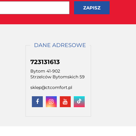
DANE ADRESOWE
723131613
Bytom 41-902
Strzelców Bytomskich 59
sklep@ctcomfort.pl