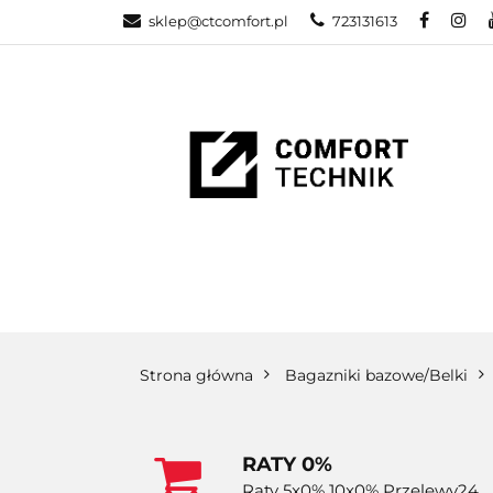
sklep@ctcomfort.pl
723131613
NAMIOTY DAC
PRODUCENCI
NAMIOTY DACHOWE
BAGAŻNIKI
CA
Strona główna
Bagazniki bazowe/Belki
RATY 0%
Raty 5x0% 10x0% Przelewy24