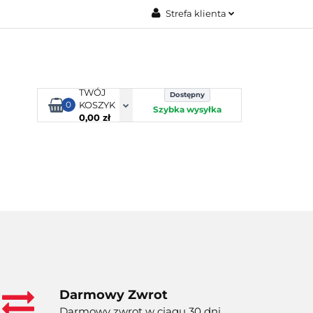
Strefa klienta
TORBY KJUST
Zaloguj się
Zarejestruj się
Dodaj zgłoszenie
TWÓJ
Dostępny
0
KOSZYK
Szybka wysyłka
0,00 zł
ORTY WODNE
ENERGIA
WYNAJEM
Darmowy Zwrot
Darmowy zwrot w ciągu 30 dni