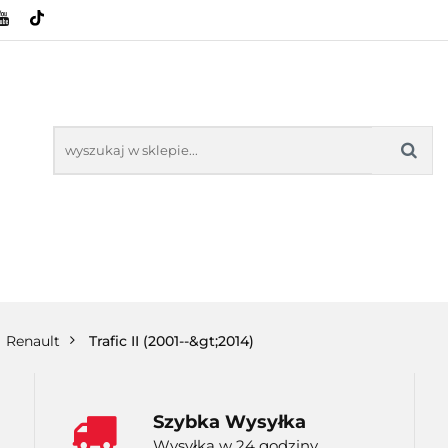
HOWE
BAGAŻNIKI
CAMPING
E-BIKE
SPORTY WODNE
ENERGIA
WYNAJEM
MPING
E-BIKE
TORBY KJUST
PRODUCENCI
SP
Renault
Trafic II (2001--&gt;2014)
Szybka Wysyłka
Wysyłka w 24 godziny