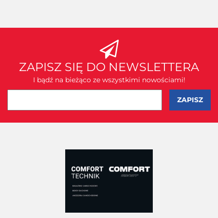
ZAPISZ SIĘ DO NEWSLETTERA
I bądź na bieżąco ze wszystkimi nowościami!