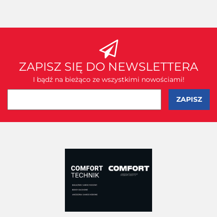
ZAPISZ SIĘ DO NEWSLETTERA
I bądź na bieżąco ze wszystkimi nowościami!