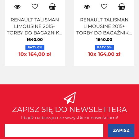
RENAULT TALISMAN
RENAULT TALISMAN
LIMOUSINE 2015+
LIMOUSINE 2015+
TORBY DO BAGAŻNIKA
TORBY DO BAGAŻNIKA
5 SZT
5 SZT
1640.00
1640.00
RATY 0%
RATY 0%
10x 164,00 zł
10x 164,00 zł
ZAPISZ SIĘ DO NEWSLETTERA
I bądź na bieżąco ze wszystkimi nowościami!