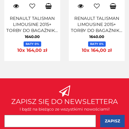
RENAULT TALISMAN
RENAULT TALISMAN
LIMOUSINE 2015+
LIMOUSINE 2015+
TORBY DO BAGAŻNIKA
TORBY DO BAGAŻNIKA
5 SZT
5 SZT
1640.00
1640.00
RATY 0%
RATY 0%
10x 164,00 zł
10x 164,00 zł
ZAPISZ SIĘ DO NEWSLETTERA
I bądź na bieżąco ze wszystkimi nowościami!