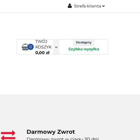
Strefa klienta
TORBY KJUST
Zaloguj się
Zarejestruj się
Dodaj zgłoszenie
TWÓJ
Dostępny
0
KOSZYK
Szybka wysyłka
0,00 zł
ORTY WODNE
ENERGIA
WYNAJEM
Darmowy Zwrot
Darmowy zwrot w ciągu 30 dni