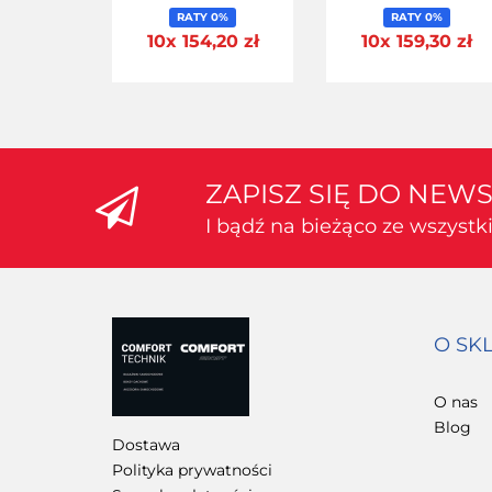
BAGAŻNIKA 5 SZT
BAGAŻNIKA 5 SZ
RATY 0%
RATY 0%
10x 154,20 zł
10x 159,30 zł
ZAPISZ SIĘ DO NEW
I bądź na bieżąco ze wszyst
O SK
O nas
Blog
Dostawa
Polityka prywatności