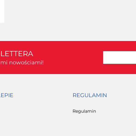
T
SLETTERA
kimi nowościami!
LEPIE
REGULAMIN
Regulamin