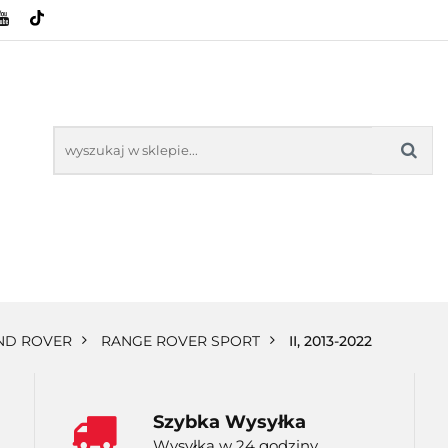
HOWE
BAGAŻNIKI
CAMPING
E-BIKE
SPORTY WODNE
ENERGIA
WYNAJEM
MPING
E-BIKE
TORBY KJUST
PRODUCENCI
SP
ND ROVER
RANGE ROVER SPORT
II, 2013-2022
Szybka Wysyłka
Wysyłka w 24 godziny