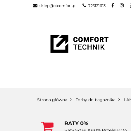
sklep@ctcomfort.pl
723131613
NAMIOTY DAC
PRODUCENCI
NAMIOTY DACHOWE
BAGAŻNIKI
CA
Strona główna
Torby do bagażnika
LA
RATY 0%
Raty 5x0% 10x0% Przelewy24