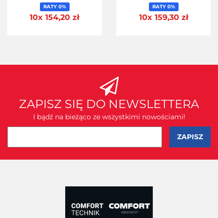
RATY 0%
RATY 0%
10x 154,20 zł
10x 159,30 zł
ZAPISZ SIĘ DO NEWSLETTERA
I bądź na bieżąco ze wszystkimi nowościami!